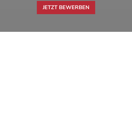
JETZT BEWERBEN
DER STANGLWIRT
Unsere Lehrlinge